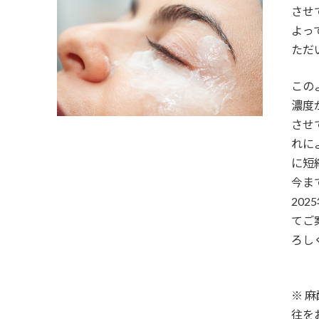
時
させ
:
よっ
ただ
この
濃度
させ
れに
に短
今ま
202
てご
ろし
※ 
往を