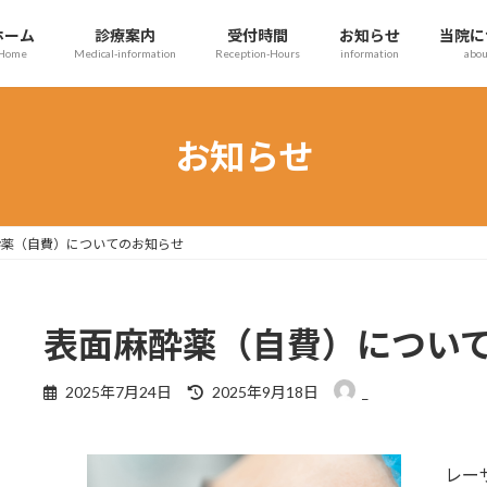
ホーム
診療案内
受付時間
お知らせ
当院に
Home
Medical-information
Reception-Hours
information
abou
お知らせ
酔薬（自費）についてのお知らせ
表面麻酔薬（自費）につい
最
2025年7月24日
2025年9月18日
_
終
更
新
レー
日