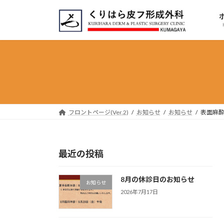
コ
ナ
ン
ビ
テ
ゲ
ン
ー
ツ
シ
へ
ョ
ス
ン
キ
に
ッ
移
フロントページ(Ver.2)
お知らせ
お知らせ
表面麻
プ
動
最近の投稿
8月の休診日のお知らせ
お知らせ
2026年7月17日