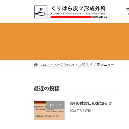
コ
ナ
ン
ビ
テ
ゲ
ン
ー
ツ
シ
へ
ョ
ス
ン
キ
に
ッ
移
フロントページ(Ver.2)
お知らせ
新メニュー
プ
動
最近の投稿
8月の休診日のお知らせ
お知らせ
2026年7月17日