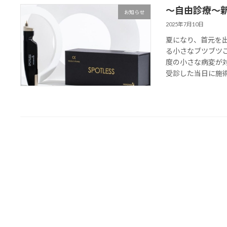
〜自由診療〜新
お知らせ
2025年7月10日
夏になり、首元を
る小さなブツブツ
度の小さな病変が
受診した当日に施術を